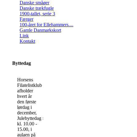
Danske småøer
Danske trækfugle
1900-tallet, serie 3
Færger
100-året for Ellehammers....
Gamle Danmarkskort
Link
Kontakt
Byttedag
Horsens
Filatelistklub
afholder
hvert år
den første
lørdag i
december,
Julebyttedag
fra
kl. 10.00 -
15.00, i
aulaen på