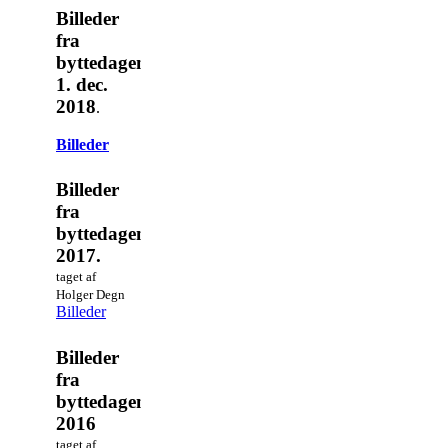
Billeder
fra
byttedagen
1. dec.
2018
.
Billeder
Billeder
fra
byttedagen
2017.
taget af
Holger Degn
Billeder
Billeder
fra
byttedagen
2016
taget af