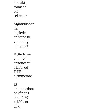
kontakt
formand
og
sekretær.
Møntklubben
har
ligeledes
en stand til
vurdering
af mønter.
Byttedagen
vil blive
annonceret
i DFT og
DFFs
hjemmeside.
Et
kræmmerbord
består af 1
bord á 70
x 180 cm
til kr.