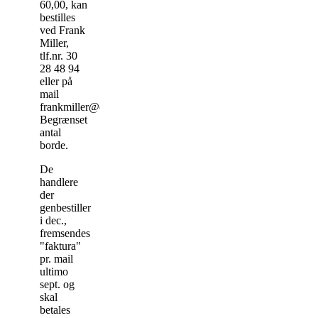
60,00, kan
bestilles
ved Frank
Miller,
tlf.nr. 30
28 48 94
eller på
mail
frankmiller@outlook.dk.
Begrænset
antal
borde.
De
handlere
der
genbestiller
i dec.,
fremsendes
"faktura"
pr. mail
ultimo
sept. og
skal
betales