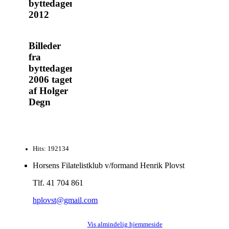
byttedagen
2012
Billeder
fra
byttedagen
2006 taget
af Holger
Degn
Hits: 192134
Horsens Filatelistklub v/formand Henrik Plovst
Tlf. 41 704 861
hplovst@gmail.com
Vis almindelig hjemmeside