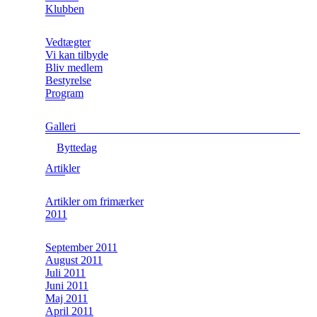
Klubben
Vedtægter
Vi kan tilbyde
Bliv medlem
Bestyrelse
Program
Galleri
Byttedag
Artikler
Artikler om frimærker
2011
September 2011
August 2011
Juli 2011
Juni 2011
Maj 2011
April 2011