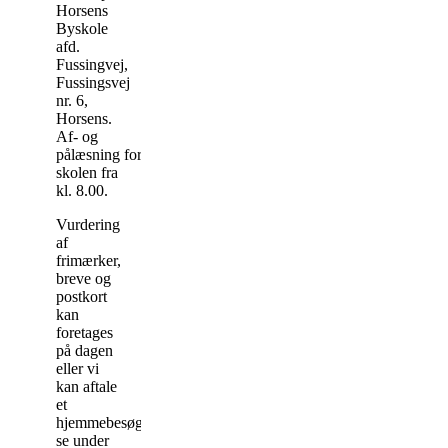
Horsens
Byskole
afd.
Fussingvej,
Fussingsvej
nr. 6,
Horsens.
Af- og
pålæsning
foran
skolen fra
kl. 8.00.
Vurdering
af
frimærker,
breve og
postkort
kan
foretages
på dagen
eller vi
kan aftale
et
hjemmebesøg
se under