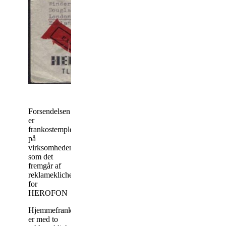
Forsendelsen
er
frankostemplet
på
virksomheden,
som det
fremgår af
reklameklichen
for
HEROFON
Hjemmefrankostempel
er med to