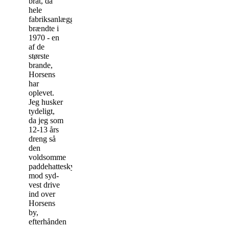
brat, da
hele
fabriksanlægget
brændte i
1970 - en
af de
største
brande,
Horsens
har
oplevet.
Jeg husker
tydeligt,
da jeg som
12-13 års
dreng så
den
voldsomme
paddehattesky
mod syd-
vest drive
ind over
Horsens
by,
efterhånden