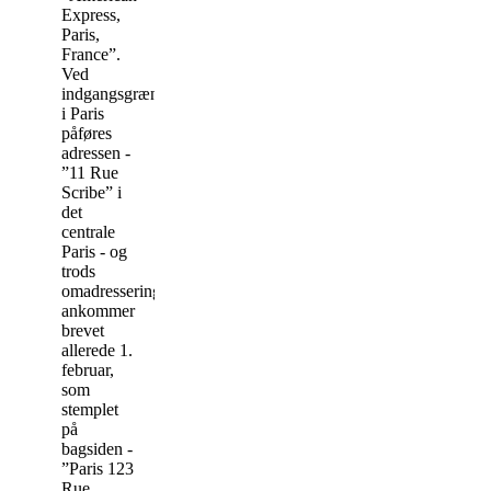
Express,
Paris,
France”.
Ved
indgangsgrænsepostkontoret
i Paris
påføres
adressen -
”11 Rue
Scribe” i
det
centrale
Paris - og
trods
omadresseringen
ankommer
brevet
allerede 1.
februar,
som
stemplet
på
bagsiden -
”Paris 123
Rue