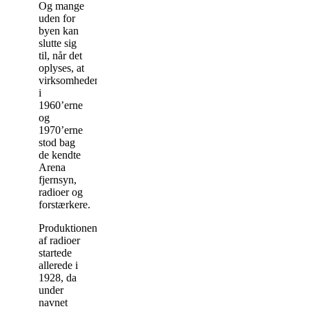
Og mange
uden for
byen kan
slutte sig
til, når det
oplyses, at
virksomheden
i
1960’erne
og
1970’erne
stod bag
de kendte
Arena
fjernsyn,
radioer og
forstærkere.
Produktionen
af radioer
startede
allerede i
1928, da
under
navnet