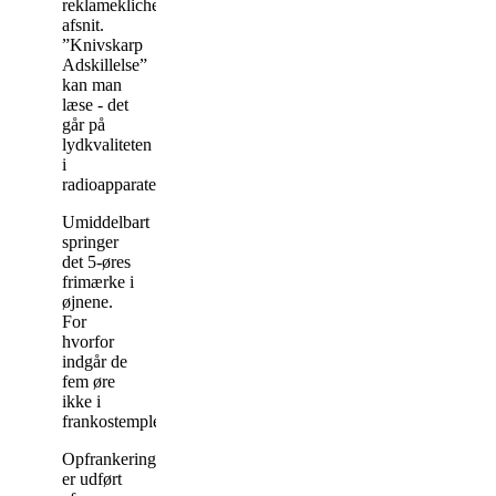
reklamekliche-
afsnit.
”Knivskarp
Adskillelse”
kan man
læse - det
går på
lydkvaliteten
i
radioapparatet.
Umiddelbart
springer
det 5-øres
frimærke i
øjnene.
For
hvorfor
indgår de
fem øre
ikke i
frankostemplet?
Opfrankeringen
er udført