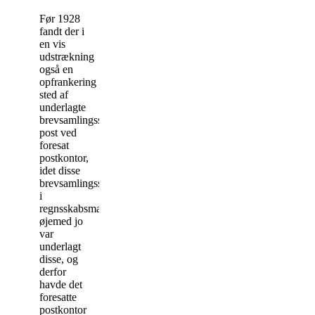
Før 1928
fandt der i
en vis
udstrækning
også en
opfrankering
sted af
underlagte
brevsamlingssteders
post ved
foresat
postkontor,
idet disse
brevsamlingssteder
i
regnsskabsmæssig
øjemed jo
var
underlagt
disse, og
derfor
havde det
foresatte
postkontor