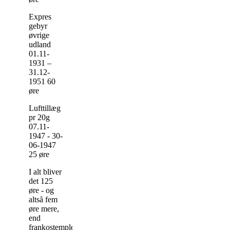
Expres
gebyr
øvrige
udland
01.11-
1931 –
31.12-
1951 60
øre
Lufttillæg
pr 20g
07.11-
1947 - 30-
06-1947
25 øre
I alt bliver
det 125
øre - og
altså fem
øre mere,
end
frankostemplet