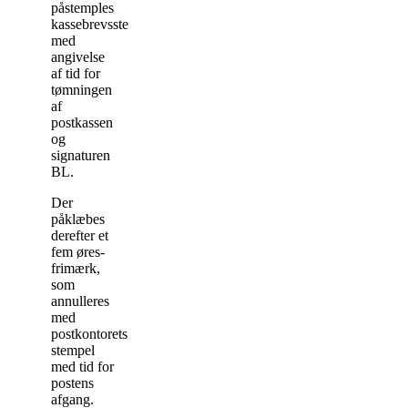
påstemples
kassebrevsstemplet
med
angivelse
af tid for
tømningen
af
postkassen
og
signaturen
BL.
Der
påklæbes
derefter et
fem øres-
frimærk,
som
annulleres
med
postkontorets
stempel
med tid for
postens
afgang.