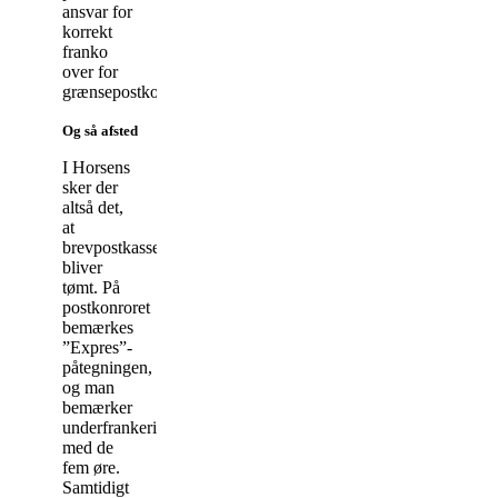
ansvar for
korrekt
franko
over for
grænsepostkontoret.
Og så afsted
I Horsens
sker der
altså det,
at
brevpostkassen
bliver
tømt. På
postkonroret
bemærkes
”Expres”-
påtegningen,
og man
bemærker
underfrankeringen
med de
fem øre.
Samtidigt