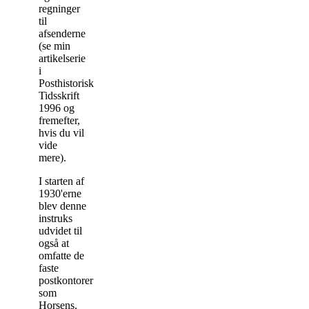
regninger
til
afsenderne
(se min
artikelserie
i
Posthistorisk
Tidsskrift
1996 og
fremefter,
hvis du vil
vide
mere).
I starten af
1930'erne
blev denne
instruks
udvidet til
også at
omfatte de
faste
postkontorer
som
Horsens.