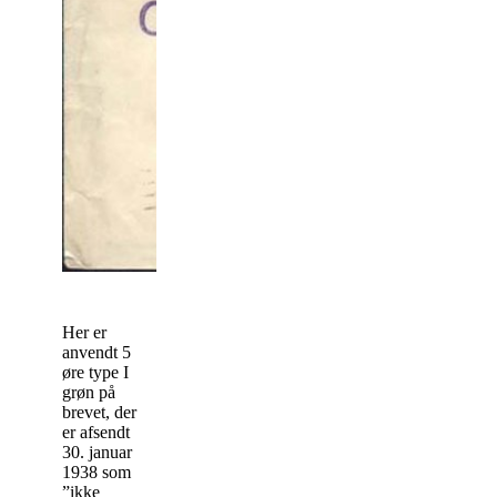
Her er
anvendt 5
øre type I
grøn på
brevet, der
er afsendt
30. januar
1938 som
”ikke