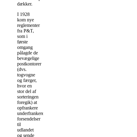
dækker.
I 1928
kom nye
reglementer
fra P&T,
som i
første
omgang
pålagde de
bevægelige
postkontorer
(dvs.
togvogne
og færger,
hvor en
stor del af
sorteringen
foregik) at
opfrankere
underfrankerede
forsendelser
til
udlandet
og sende