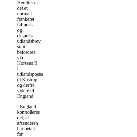
Herefter er
det et
normalt
frankeret
luftpost-
og
ekspres-
udlandsbrev,
som
befordres
via
Horsens B
i
udlandspostsæk
til Kastrup
og derfra
videre til
England.
I England
kontrolleres
det, at
afsenderen
har betalt
for