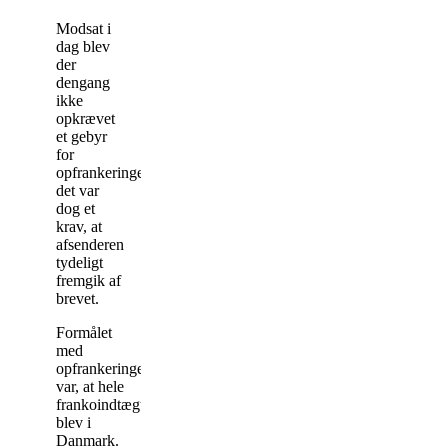
Modsat i
dag blev
der
dengang
ikke
opkrævet
et gebyr
for
opfrankeringen;
det var
dog et
krav, at
afsenderen
tydeligt
fremgik af
brevet.
Formålet
med
opfrankeringen
var, at hele
frankoindtægten
blev i
Danmark.