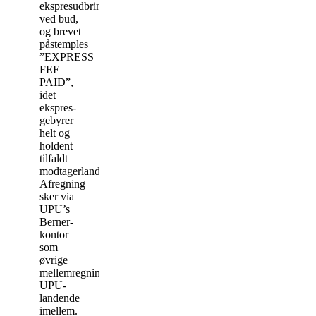
ekspresudbringing
ved bud,
og brevet
påstemples
”EXPRESS
FEE
PAID”,
idet
ekspres-
gebyrer
helt og
holdent
tilfaldt
modtagerlandet.
Afregning
sker via
UPU’s
Berner-
kontor
som
øvrige
mellemregninger
UPU-
landende
imellem.