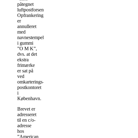
påtegnet
luftpostforsendelse”.
Opfrankeringen
er
annulleret
med
navnestempel
i gummi
”O M K”,
dvs. at det
ekstra
frimærke
er sat på
ved
omkarterings-
postkontoret
i
København.
Brevet er
adresseret
til en c/o-
adresse
hos
”American